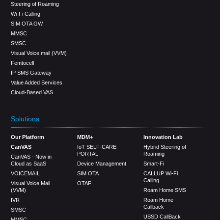
Steering of Roaming
Wi-Fi Calling
SIM OTA GW
MMSC
SMSC
Visual Voice mail (VVM)
Femtocell
IP SMS Gateway
Value Added Services
Cloud-Based VAS
Solutions
Our Platform
MDM+
Innovation Lab
CanVAS
IoT SELF-CARE
Hybrid Steering of
PORTAL
Roaming
CanVAS - Now in
Cloud as SaaS
Device Management
Smart-Fi
VOICEMAIL
SIM OTA
CALLUP Wi-Fi
Calling
Visual Voice Mail
OTAF
(VVM)
Roam Home SMS
IVR
Roam Home
Callback
SMSC
USSD CallBack
MMSC