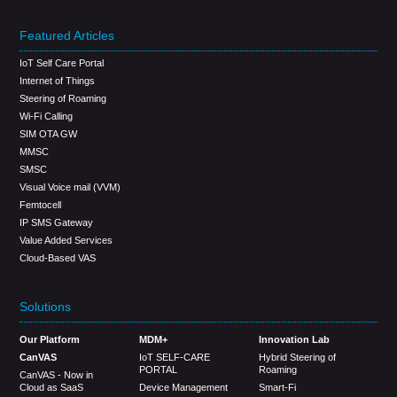
Featured Articles
IoT Self Care Portal
Internet of Things
Steering of Roaming
Wi-Fi Calling
SIM OTA GW
MMSC
SMSC
Visual Voice mail (VVM)
Femtocell
IP SMS Gateway
Value Added Services
Cloud-Based VAS
Solutions
Our Platform
MDM+
Innovation Lab
CanVAS
IoT SELF-CARE
Hybrid Steering of
PORTAL
Roaming
CanVAS - Now in
Cloud as SaaS
Device Management
Smart-Fi