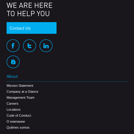
Contact Us
About
Mission Statement
Company at a Glance
Management Team
Careers
Locations
Code of Conduct
О компании
Quiénes somos