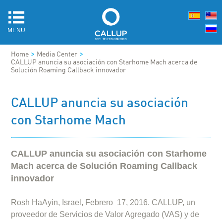
MENU
>
>
Home
Media Center
CALLUP anuncia su asociación con Starhome Mach acerca de
Solución Roaming Callback innovador
CALLUP anuncia su asociación
con Starhome Mach
CALLUP anuncia su asociación con Starhome
Mach acerca de Solución Roaming Callback
innovador
Rosh HaAyin, Israel, Febrero 17, 2016. CALLUP, un
proveedor de Servicios de Valor Agregado (VAS) y de